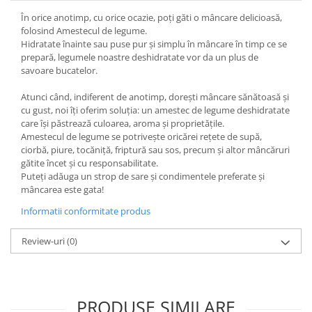
În orice anotimp, cu orice ocazie, poți găti o mâncare delicioasă,
folosind Amestecul de legume.
Hidratate înainte sau puse pur și simplu în mâncare în timp ce se
prepară, legumele noastre deshidratate vor da un plus de
savoare bucatelor.
Atunci când, indiferent de anotimp, dorești mâncare sănătoasă și
cu gust, noi îți oferim soluția: un amestec de legume deshidratate
care își păstrează culoarea, aroma și proprietățile.
Amestecul de legume se potrivește oricărei rețete de supă,
ciorbă, piure, tocăniță, friptură sau sos, precum și altor mâncăruri
gătite încet și cu responsabilitate.
Puteți adăuga un strop de sare și condimentele preferate și
mâncarea este gata!
Informatii conformitate produs
Review-uri
(0)
PRODUSE SIMILARE