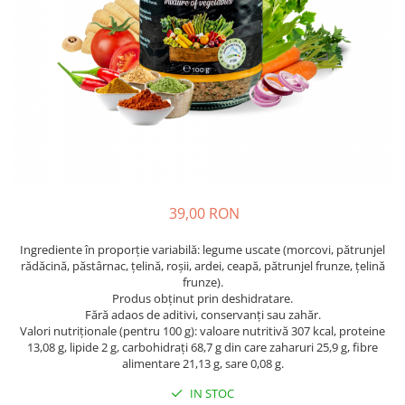
39,00 RON
Ingrediente în proporție variabilă: legume uscate (morcovi, pătrunjel
rădăcină, păstârnac, țelină, roșii, ardei, ceapă, pătrunjel frunze, țelină
frunze).
Produs obținut prin deshidratare.
Fără adaos de aditivi, conservanți sau zahăr.
Valori nutriționale (pentru 100 g): valoare nutritivă 307 kcal, proteine
13,08 g, lipide 2 g, carbohidrați 68,7 g din care zaharuri 25,9 g, fibre
alimentare 21,13 g, sare 0,08 g.
IN STOC