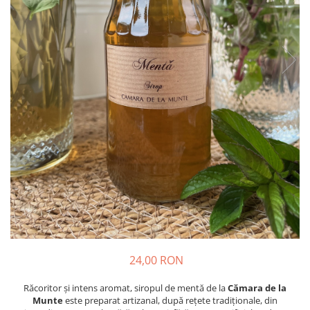
24,00 RON
Răcoritor și intens aromat, siropul de mentă de la
Cămara de la
Munte
este preparat artizanal, după rețete tradiționale, din