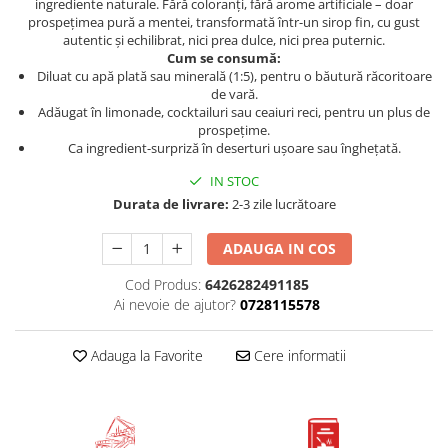
ingrediente naturale. Fără coloranți, fără arome artificiale – doar
prospețimea pură a mentei, transformată într-un sirop fin, cu gust
autentic și echilibrat, nici prea dulce, nici prea puternic.
Cum se consumă:
Diluat cu apă plată sau minerală (1:5), pentru o băutură răcoritoare
de vară.
Adăugat în limonade, cocktailuri sau ceaiuri reci, pentru un plus de
prospețime.
Ca ingredient-surpriză în deserturi ușoare sau înghețată.
IN STOC
Durata de livrare:
2-3 zile lucrătoare
ADAUGA IN COS
Cod Produs:
6426282491185
Ai nevoie de ajutor?
0728115578
Adauga la Favorite
Cere informatii