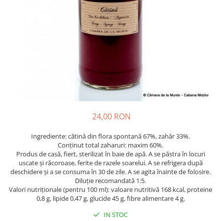
24,00 RON
Ingrediente: cătină din flora spontană 67%, zahăr 33%.
Conținut total zaharuri: maxim 60%.
Produs de casă, fiert, sterilizat în baie de apă. A se păstra în locuri
uscate și răcoroase, ferite de razele soarelui. A se refrigera după
deschidere și a se consuma în 30 de zile. A se agita înainte de folosire.
Diluție recomandată 1:5.
Valori nutriționale (pentru 100 ml): valoare nutritivă 168 kcal, proteine
0,8 g, lipide 0,47 g, glucide 45 g, fibre alimentare 4 g.
IN STOC