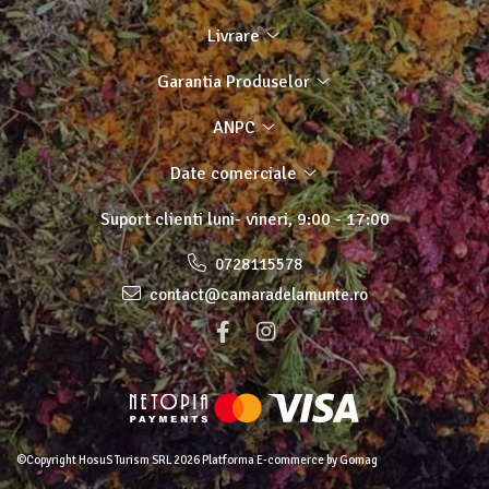
Livrare
Garantia Produselor
ANPC
Date comerciale
Suport clienti
luni- vineri, 9:00 - 17:00
0728115578
contact@camaradelamunte.ro
©Copyright HosuS Turism SRL 2026
Platforma E-commerce by Gomag