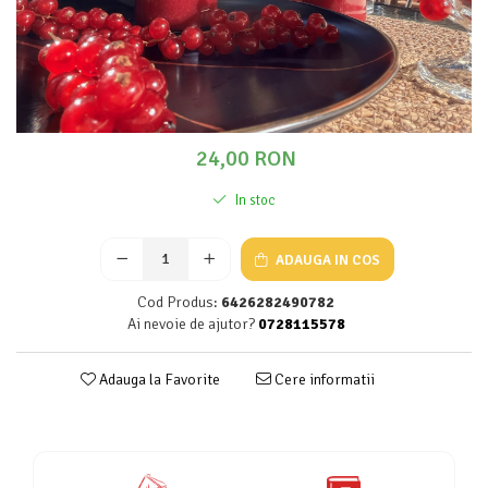
24,00 RON
In stoc
ADAUGA IN COS
Cod Produs:
6426282490782
Ai nevoie de ajutor?
0728115578
Adauga la Favorite
Cere informatii