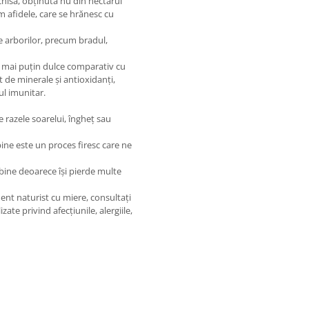
chisă, obținută nu din nectarul
um afidele, care se hrănesc cu
le arborilor, precum bradul,
e mai puțin dulce comparativ cu
t de minerale și antioxidanți,
ul imunitar.
 razele soarelui, îngheț sau
lbine este un proces firesc care ne
 albine deoarece își pierde multe
nt naturist cu miere, consultați
ate privind afecțiunile, alergiile,