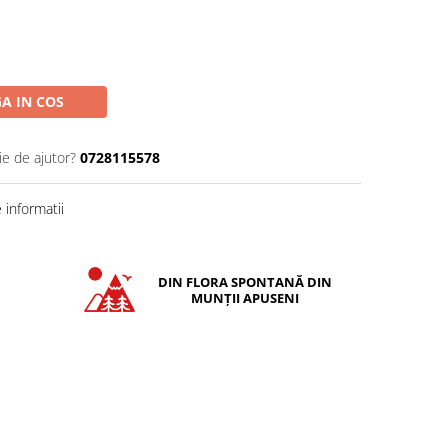
A IN COS
ie de ajutor?
0728115578
informatii
DIN FLORA SPONTANĂ DIN
MUNȚII APUSENI