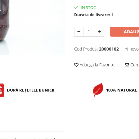
IN STOC
Durata de livrare:
1
ADAUG
Cod Produs:
20000102
Ai nevo
Adauga la Favorite
Cere 
DUPĂ REȚETELE BUNICII
100% NATURAL