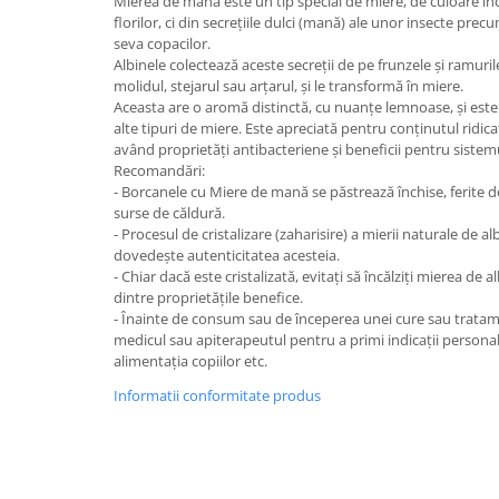
Mierea de mană este un tip special de miere, de culoare în
florilor, ci din secrețiile dulci (mană) ale unor insecte prec
seva copacilor.
Albinele colectează aceste secreții de pe frunzele și ramuri
molidul, stejarul sau arțarul, și le transformă în miere.
Aceasta are o aromă distinctă, cu nuanțe lemnoase, și est
alte tipuri de miere. Este apreciată pentru conținutul ridica
având proprietăți antibacteriene și beneficii pentru sistem
Recomandări:
- Borcanele cu Miere de mană se păstrează închise, ferite de
surse de căldură.
- Procesul de cristalizare (zaharisire) a mierii naturale de a
dovedește autenticitatea acesteia.
- Chiar dacă este cristalizată, evitați să încălziți mierea de
dintre proprietățile benefice.
- Înainte de consum sau de începerea unei cure sau tratame
medicul sau apiterapeutul pentru a primi indicații personaliz
alimentația copiilor etc.
Informatii conformitate produs