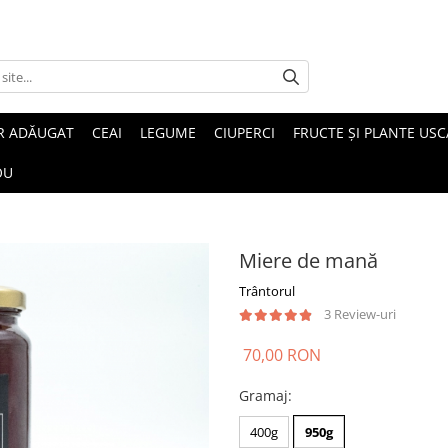
R ADĂUGAT
CEAI
LEGUME
CIUPERCI
FRUCTE ȘI PLANTE USC
OU
Miere de mană
Trântorul
3 Review-uri
70,00 RON
Gramaj
:
400g
950g