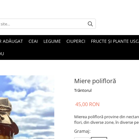
R ADĂUGAT
CEAI
LEGUME
CIUPERCI
FRUCTE ȘI PLANTE USC
OU
Miere polifloră
Trântorul
45,00 RON
Mierea polifloră provine din nectaru
flori, din diverse zone, în diverse p
Gramaj
: