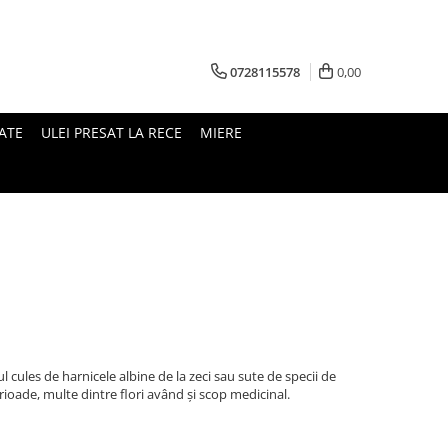
0728115578
0,00
ATE
ULEI PRESAT LA RECE
MIERE
l cules de harnicele albine de la zeci sau sute de specii de
erioade, multe dintre flori având și scop medicinal.