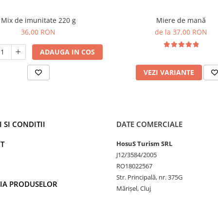
Mix de imunitate 220 g
Miere de mană
36,00 RON
de la 37,00 RON
ADAUGA IN COS
VEZI VARIANTE
 SI CONDITII
DATE COMERCIALE
T
HosuS Turism SRL
J12/3584/2005
RO18022567
Str. Principală, nr. 375G
IA PRODUSELOR
Mărișel, Cluj