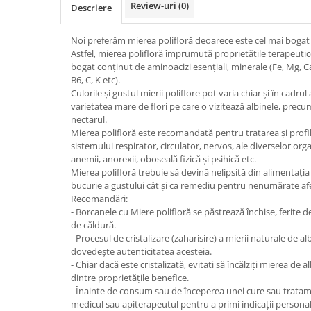
Review-uri
(0)
Descriere
Noi preferăm mierea polifloră deoarece este cel mai bogat
Astfel, mierea polifloră împrumută proprietățile terapeuti
bogat conținut de aminoacizi esențiali, minerale (Fe, Mg, Ca 
B6, C, K etc).
Culorile și gustul mierii poliflore pot varia chiar și în cadrul
varietatea mare de flori pe care o vizitează albinele, precu
nectarul.
Mierea polifloră este recomandată pentru tratarea și profila
sistemului respirator, circulator, nervos, ale diverselor organe
anemii, anorexii, oboseală fizică și psihică etc.
Mierea polifloră trebuie să devină nelipsită din alimentația 
bucurie a gustului cât și ca remediu pentru nenumărate afe
Recomandări:
- Borcanele cu Miere polifloră se păstrează închise, ferite d
de căldură.
- Procesul de cristalizare (zaharisire) a mierii naturale de a
dovedește autenticitatea acesteia.
- Chiar dacă este cristalizată, evitați să încălziți mierea de
dintre proprietățile benefice.
- Înainte de consum sau de începerea unei cure sau tratame
medicul sau apiterapeutul pentru a primi indicații personaliz