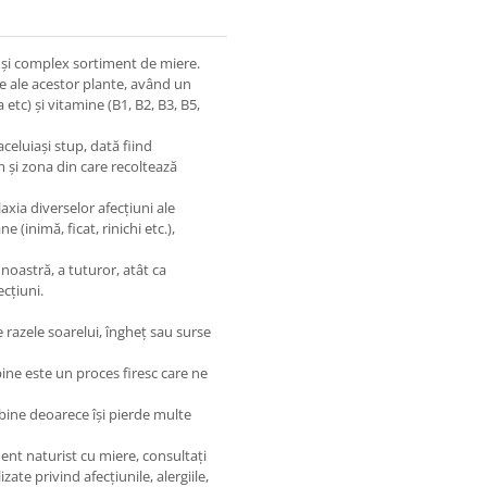
 și complex sortiment de miere.
ce ale acestor plante, având un
etc) și vitamine (B1, B2, B3, B5,
 aceluiași stup, dată fiind
m și zona din care recoltează
xia diverselor afecțiuni ale
 (inimă, ficat, rinichi etc.),
noastră, a tuturor, atât ca
cțiuni.
e razele soarelui, îngheț sau surse
lbine este un proces firesc care ne
 albine deoarece își pierde multe
nt naturist cu miere, consultați
ate privind afecțiunile, alergiile,