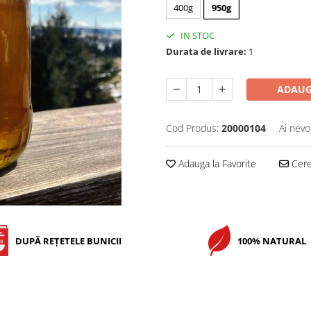
400g
950g
IN STOC
Durata de livrare:
1
ADAUG
Cod Produs:
20000104
Ai nevo
Adauga la Favorite
Cere 
DUPĂ REȚETELE BUNICII
100% NATURAL