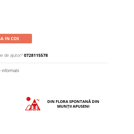
A IN COS
ie de ajutor?
0728115578
informatii
DIN FLORA SPONTANĂ DIN
MUNȚII APUSENI