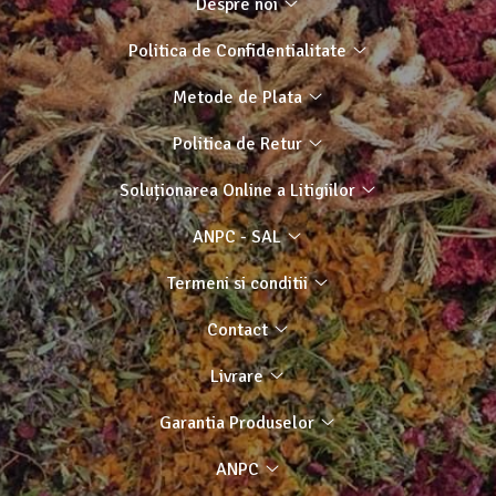
Despre noi
Politica de Confidentialitate
Metode de Plata
Politica de Retur
Soluționarea Online a Litigiilor
ANPC - SAL
Termeni si conditii
Contact
Livrare
Garantia Produselor
ANPC