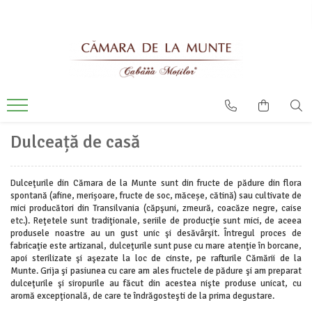
Dulceață de casă
Dulceţurile din Cămara de la Munte sunt din fructe de pădure din flora
spontană (afine, merișoare, fructe de soc, măceșe, cătină) sau cultivate de
mici producători din Transilvania (căpşuni, zmeură, coacăze negre, caise
etc.). Reţetele sunt tradiţionale, seriile de producţie sunt mici, de aceea
produsele noastre au un gust unic şi desăvârşit. Întregul proces de
fabricaţie este artizanal, dulceţurile sunt puse cu mare atenţie în borcane,
apoi sterilizate şi aşezate la loc de cinste, pe rafturile Cămării de la
Munte. Grija şi pasiunea cu care am ales fructele de pădure şi am preparat
dulceţurile şi siropurile au făcut din acestea nişte produse unicat, cu
aromă excepţională, de care te îndrăgosteşti de la prima degustare.